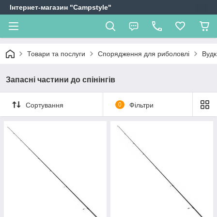
Інтернет-магазин "Campstyle"
Товари та послуги
Спорядження для риболовлі
Вудки
Запасні частини до спінінгів
Сортування
0
Фільтри