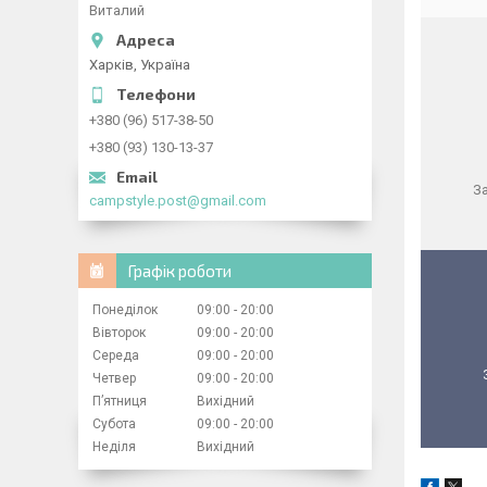
Виталий
Харків, Україна
+380 (96) 517-38-50
+380 (93) 130-13-37
З
campstyle.post@gmail.com
Графік роботи
Понеділок
09:00
20:00
Вівторок
09:00
20:00
Середа
09:00
20:00
Четвер
09:00
20:00
Пʼятниця
Вихідний
Субота
09:00
20:00
Неділя
Вихідний