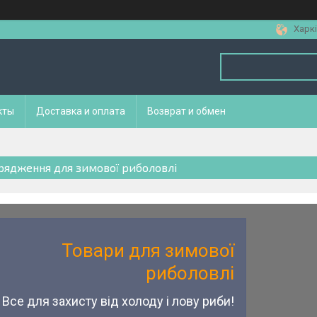
Харкі
кты
Доставка и оплата
Возврат и обмен
рядження для зимової риболовлі
Товари для зимової
риболовлі
Все для захисту від холоду і лову риби!