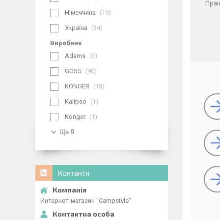
Прац
Німеччина
19
Україна
34
Виробник
Adams
3
GOSS
90
KONGER
18
Kalipso
1
Konger
1
Ще 9
Контакти
Интернет-магазин "Campstyle"