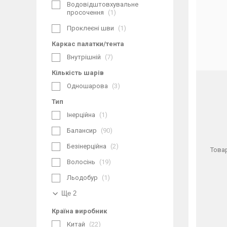
Водовідштовхувальне
просочення
1
Проклеєні шви
1
Каркас палатки/тента
Внутрішній
7
Кількість шарів
Одношарова
3
Тип
Інерційна
1
Балансир
90
Безінерційна
2
Товар
Волосінь
19
Льодобур
1
Ще 2
Країна виробник
Китай
22