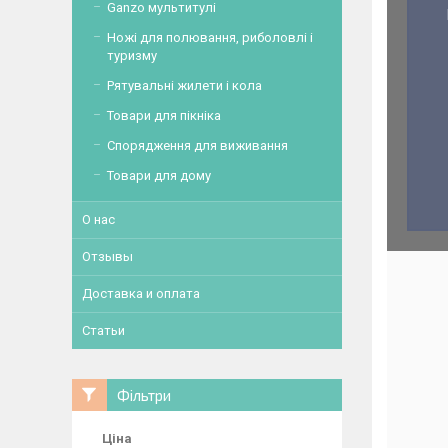
Ganzo мультитулі
Ножі для полювання, риболовлі і
туризму
Рятувальні жилети і кола
Товари для пікніка
Спорядження для виживання
Товари для дому
О нас
Отзывы
Доставка и оплата
Статьи
Фільтри
Ціна
Свою популярність на вітчизняному ринк