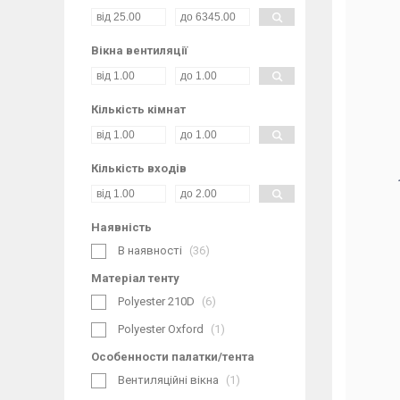
дана модель заслужила простотою та
надійністю у використанні, а також
безвідмовністю в роботі і високою
Вікна вентиляції
функціональністю.
Кількість кімнат
Кількість входів
Наявність
В наявності
36
Матеріал тенту
Polyester 210D
6
Парасольковий механізм, висока міцність
верхнього покриття і компактність у
Polyester Oxford
1
складеному вигляді роблять цю палатку
лідером продажів серед вітчизняних
Особенности палатки/тента
любителів зимової ловлі.
Вентиляційні вікна
1