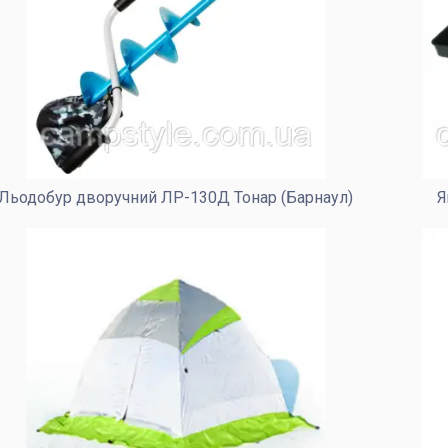
антиковзною плечової ручці, з 4
внутрішніми відділами для всього
необхідного. Також має накладні кишені
для розширення місткості.
Льодобур дворучний ЛР-130Д Тонар (Барнаул)
Я
Важливий елемент для зимової риболовлі.
Зроблений з морозостійкого матеріалу, з
пружинним кріпленням прапорця. Відмінно
підійде для лову великої хижої риби.