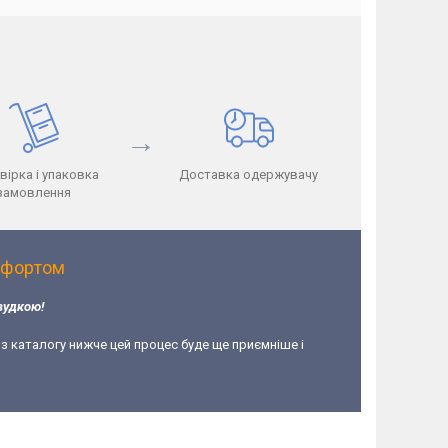
→
вірка і упаковка
Доставка одержувачу
замовлення
мфортом
вудкою!
 з каталогу нижче цей процес буде ще приємніше і