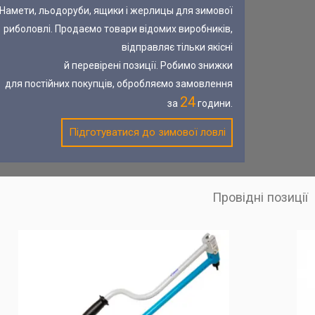
Намети, льодоруби, ящики і жерлицы для зимової
риболовлі. Продаємо товари відомих виробників,
відправляє тільки якісні
й перевірені позиції. Робимо знижки
для постійних покупців, обробляємо замовлення
24
за
години.
Підготуватися до зимової ловлі
Провідні позиції
у
Зручний, міцний і продуманий ящик на