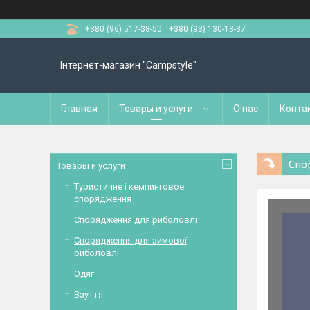
+380 (96) 517-38-50
+380 (93) 130-13-37
Інтернет-магазин "Campstyle"
Главная
Товары и услуги
О нас
Конта
Спо
Товары и услуги
Туристичне і кемпинговое
спорядження
Спорядження для риболовлі
Спорядження для зимової
риболовлі
Одяг
Взуття