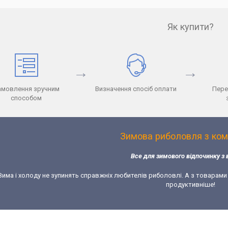
Як купити?
→
→
амовлення зручним
Визначення спосіб оплати
Пере
способом
Зимова риболовля з ко
Все для зимового відпочинку з 
Зима і холоду не зупинять справжніх любителів риболовлі. А з товарами
продуктивніше!