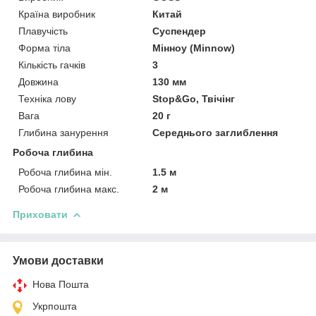
Країна виробник
Китай
Плавучість
Суспендер
Форма тіла
Мінноу (Minnow)
Кількість гачків
3
Довжина
130 мм
Техніка лову
Stop&Go, Твічінг
Вага
20 г
Глибина занурення
Середнього заглиблення
Робоча глибина
Робоча глибина мін.
1.5 м
Робоча глибина макс.
2 м
Приховати
Умови доставки
Нова Пошта
Укрпошта