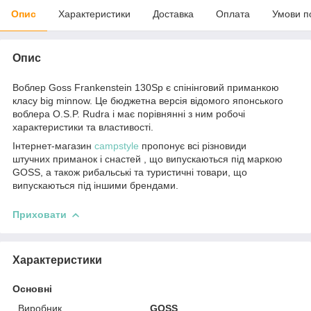
Опис
Характеристики
Доставка
Оплата
Умови п
Опис
Воблер Goss Frankenstein 130Sp є спінінговий приманкою
класу big minnow. Це бюджетна версія відомого японського
воблера O.S.P. Rudra і має порівнянні з ним робочі
характеристики та властивості.
Інтернет-магазин
campstyle
пропонує всі різновиди
штучних приманок і снастей , що випускаються під маркою
GOSS, а також рибальські та туристичні товари, що
випускаються під іншими брендами.
Приховати
Характеристики
Основні
Виробник
GOSS