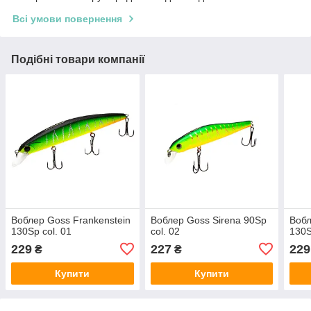
Всі умови повернення
Подібні товари компанії
Воблер Goss Frankenstein
Воблер Goss Sirena 90Sp
Вобл
130Sp col. 01
col. 02
130S
229
227
229
₴
₴
Купити
Купити