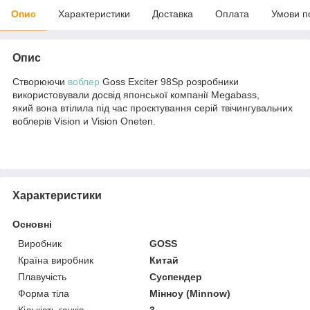
Опис
Характеристики
Доставка
Оплата
Умови п
Опис
Створюючи
воблер
Goss Exciter 98Sp розробники
використовували досвід японської компанії Megabass,
який вона втілила під час проєктування серій твічингувальних
воблерів Vision и Vision Oneten.
Характеристики
Основні
Виробник
GOSS
Країна виробник
Китай
Плавучість
Суспендер
Форма тіла
Мінноу (Minnow)
Кількість гачків
3