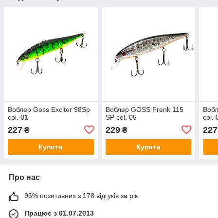
Воблер Goss Exciter 98Sp
Воблер GOSS Frenk 115
Вобл
col. 01
SP col. 05
col. 
227
229
227
₴
₴
Купити
Купити
Про нас
96% позитивних з 178 відгуків за рік
Працює з 01.07.2013