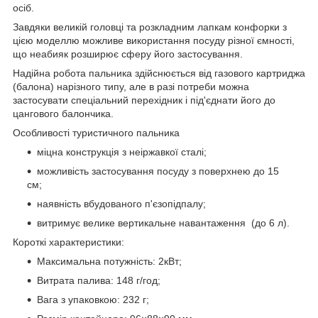
осіб.
Завдяки великій головці та розкладним лапкам конфорки з
цією моделлю можливе використання посуду різної ємності,
що неабияк розширює сферу його застосування.
Надійна робота пальника здійснюється від газового картриджа
(балона) нарізного типу, але в разі потреби можна
застосувати спеціальний перехідник і під'єднати його до
цангового балончика.
Особливості туристичного пальника
міцна конструкція з неіржавкої сталі;
можливість застосування посуду з поверхнею до 15
см;
наявність вбудованого п'єзопідпалу;
витримує велике вертикальне навантаження (до 6 л).
Короткі характеристики:
Максимальна потужність: 2кВт;
Витрата палива: 148 г/год;
Вага з упаковкою: 232 г;