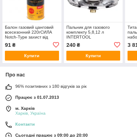
Балон газовий цанговий
Пальник для газового
Тита
всесезонний 220гСИЛА
комплекту 5,8,12 л
паль
Notch-Type захист від
INTERTOOL
набо
вибуху
KSK
91
240
3 8
₴
₴
Купити
Купити
Про нас
96% позитивних з 180 відгуків за рік
Працює з 01.07.2013
м. Харків
Харків, Україна
Контакти
Сьогодні працює з 09:00 до 20:00