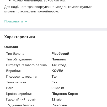
Розмір контейнера: 96×88×90 мм.
Для надійного транспортування модель комплектується
міцним пластиковим контейнером.
Приховати
Характеристики
Основні
Тип балона
Різьбовий
Тип обладнання
Пальник
Витратуа газового палива
148 г/год
Виробник
KOVEA
П'єзорозпалювання
Так
Типи палива
Газ
Вага
0.232 кг
Країна виробник
Південна Корея
Гарантійний термін
12 міс
З'єднання балона
Різьбове