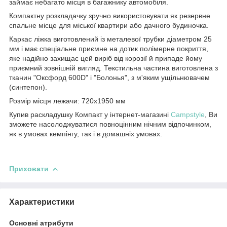
займає небагато місця в багажнику автомобіля.
Компактну розкладачку зручно використовувати як резервне
спальне місце для міської квартири або дачного будиночка.
Каркас ліжка виготовлений із металевої трубки діаметром 25
мм і має спеціальне приємне на дотик полімерне покриття,
яке надійно захищає цей виріб від корозії й припаде йому
приємний зовнішній вигляд. Текстильна частина виготовлена з
тканин "Оксфорд 600D" і "Болонья", з м'яким ущільнювачем
(синтепон).
Розмір місця лежачи: 720х1950 мм
Купив раскладушку Компакт у інтернет-магазині
Campstyle
, Ви
зможете насолоджуватися повноцінним нічним відпочинком,
як в умовах кемпінгу, так і в домашніх умовах.
Приховати
Характеристики
Основні атрибути