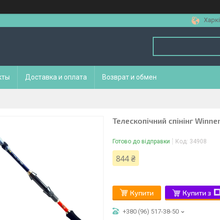
Харкі
кты
Доставка и оплата
Возврат и обмен
Телескопічний спінінг Winne
Готово до відправки
Код:
34908
844 ₴
Купити
Купити з
+380 (96) 517-38-50