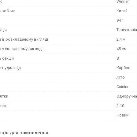
к
Winner
виробник
Китай
94 г
кція
Телескопі
 в розкладеному вигляді
2.4 м
 у складеному вигляді
45 см
ь секцій
8
л вудилища
Карбон
Літо
Спінінг
оятки
Одноручна
тест
2-10
Новий
ація для замовлення