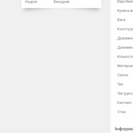
Виробни
Неділя
Вихідний
Країна 
Вага
Констру
Довжина
Довжина
Кількіст
Матеріа
Сезон
Тип
Тип рук
Кастинг-
Стан
Інформ