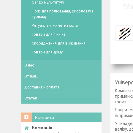
Ganzo мультитулі
Ножі для полювання, риболовлі і
туризму
Рятувальні жилети і кола
Товари для пікніка
Спорядження для виживання
Товари для дому
О нас
Отзывы
Універ
Доставка и оплата
Компактн
приманки.
Статьи
грамів.
Попри те
із приман
Контакти
У складен
валізу, 