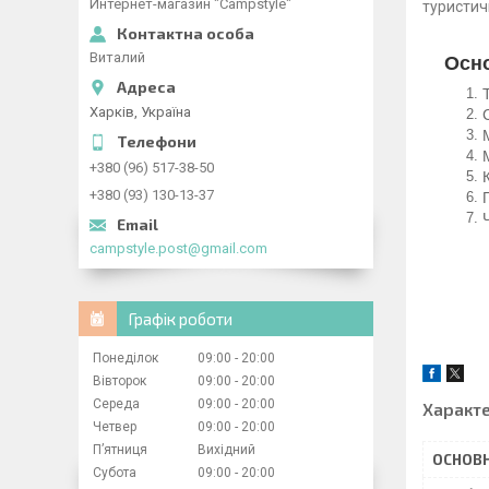
Интернет-магазин "Campstyle"
туристич
Виталий
Осн
Харків, Україна
+380 (96) 517-38-50
+380 (93) 130-13-37
campstyle.post@gmail.com
Графік роботи
Понеділок
09:00
20:00
Вівторок
09:00
20:00
Середа
09:00
20:00
Характ
Четвер
09:00
20:00
Пʼятниця
Вихідний
ОСНОВН
Субота
09:00
20:00