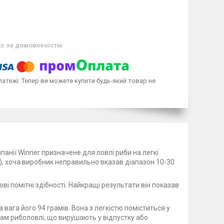
ів
за домовленістю
латежі. Тепер ви можете купити будь-який товар не
панії Winner призначене для ловлі риби на легкі
), хоча виробник неправильно вказав діапазон 10-30
ві помітні здібності. Найкращі результати він показав
а вага його 94 грамів. Вона з легкістю поміститься у
ам риболовлі, що вирушають у відпустку або