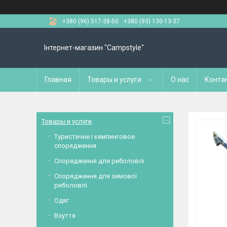
+380 (96) 517-38-50
+380 (93) 130-13-37
Інтернет-магазин "Campstyle"
Главная
Товары и услуги
О нас
Конта
Товары и услуги
Туристичне і кемпинговое
спорядження
Спорядження для риболовлі
Спорядження для зимової
риболовлі
Одяг
Взуття