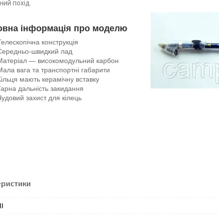
ний похід.
овна інформація про моделю
Телескопічна конструкція
Середньо-швидкий лад
Матеріал — високомодульний карбон
Мала вага та транспортні габарити
Кільця мають керамічну вставку
Гарна дальність закидання
Чудовий захист для кілець
еристики
І