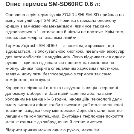
Опис термоса SM-SD60RC 0.6 л:
Оновлена серія термокухлів ZOJIRUSHI SM-SD прийшла на
зміну минулій серії SM-SC. Новинка отримала оновлену
кришку з замикаючим механізмом, який усе так само
відкривається в 1 натискання й ніколи не протече. Крім того,
оновилася колірна гама всієї лінійки.
Термос Zojirushi SM-SD60 — з носиком, з кришкою, що
відкидається, і з блокувальною кнопкою. Ідеальний аксесуар
для автомобілістів і мандрівників. Легко відкривається однією
рукою — кришка відкидається простим натисканням на
кнопку. Шийка покрита спеціальним харчовим пластиком,
завдяки чому пити безпосередньо з термоса так само
комфортно, як із кухля.
Корпус із неіржавкої сталі та вакуумна ізоляція всередині
допоможуть зберегти Ваш напій гарячим або, навпаки,
холодним не менш ніж 6 годин. Інноваційні технології дали
змогу виконати стінки колби з високоміцної сталі зменшеної
товщини, завдяки чому мінітермоси Zojirushi стали помітно
легшими та компактнішими. Внутрішнє тефлонове покриття
менше схильне до забруднення й легше миється.
Відкрити кришку можна однією рукою, механізм