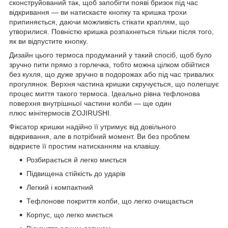
сконструйований так, щоб запобігти появі бризок під час
відкривання — ви натискаєте кнопку та кришка трохи
припиняється, даючи можливість стікати краплям, що
утворилися. Повністю кришка розпахнеться тільки після того,
як ви відпустите кнопку.
Дизайн цього термоса продуманий у такий спосіб, щоб було
зручно пити прямо з горлечка, тобто можна цілком обійтися
без кухля, що дуже зручно в подорожах або під час тривалих
прогулянок. Верхня частина кришки скручується, що полегшує
процес миття такого термоса. Ідеально рівна тефлонова
поверхня внутрішньої частини колби — ще один
плюс мінітермосів ZOJIRUSHI.
Фіксатор кришки надійно її утримує від довільного
відкривання, але в потрібний момент. Ви без проблем
відкриєте її простим натисканням на клавішу.
Розбирається й легко миється
Підвищена стійкість до ударів
Легкий і компактний
Тефлонове покриття колби, що легко очищається
Корпус, що легко миється