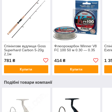
Спінінгове вудлище Goss
Флюорокарбон Winner V8
Спін
Superhard Carbon 5-20g
FC 100 50 м 0.30 — 0.35
Extr
2,1м
781
414
1 3
₴
₴
Купити
Купити
Подібні товари компанії