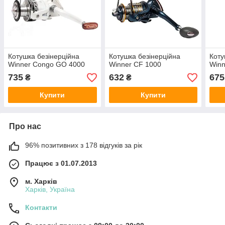
Котушка безінерційна
Котушка безінерційна
Коту
Winner Congo GO 4000
Winner CF 1000
Winn
735
632
675
₴
₴
Купити
Купити
Про нас
96% позитивних з 178 відгуків за рік
Працює з 01.07.2013
м. Харків
Харків, Україна
Контакти