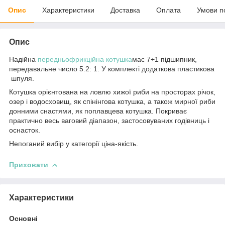
Опис
Характеристики
Доставка
Оплата
Умови п
Опис
Надійна
передньофрикційна котушка
має 7+1 підшипник,
передавальне число 5.2: 1. У комплекті додаткова пластикова
шпуля.
Котушка орієнтована на ловлю хижої риби на просторах річок,
озер і водосховищ, як спінінгова котушка, а також мирної риби
донними снастями, як поплавцева котушка. Покриває
практично весь ваговий діапазон, застосовуваних годівниць і
оснасток.
Непоганий вибір у категорії ціна-якість.
Приховати
Характеристики
Основні