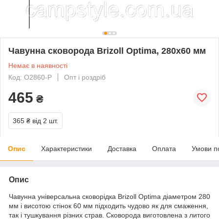
Чавунна сковорода Brizoll Optima, 280х60 мм
Немає в наявності
Код: O2860-P
Опт і роздріб
465
₴
365 ₴
від 2 шт.
Опис
Характеристики
Доставка
Оплата
Умови п
Опис
Чавунна універсальна сковорідка Brizoll Optima діаметром 280
мм і висотою стінок 60 мм підходить чудово як для смаження,
так і тушкування різних страв. Сковорода виготовлена з литого