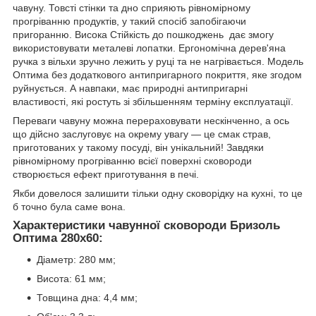
чавуну. Товсті стінки та дно сприяють рівномірному
прогріванню продуктів, у такий спосіб запобігаючи
пригоранню. Висока Стійкість до пошкоджень дає змогу
використовувати металеві лопатки. Ергономічна дерев'яна
ручка з вільхи зручно лежить у руці та не нагрівається. Модель
Оптима без додаткового антипригарного покриття, яке згодом
руйнується. А навпаки, має природні антипригарні
властивості, які ростуть зі збільшенням терміну експлуатації.
Переваги чавуну можна перераховувати нескінченно, а ось
що дійсно заслуговує на окрему увагу — це смак страв,
приготованих у такому посуді, він унікальний! Завдяки
рівномірному прогріванню всієї поверхні сковороди
створюється ефект приготування в печі.
Якби довелося залишити тільки одну сковорідку на кухні, то це
б точно була саме вона.
Характеристики чавунної сковороди Бризоль
Оптима 280х60:
Діаметр: 280 мм;
Висота: 61 мм;
Товщина дна: 4,4 мм;