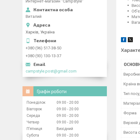
Интернет-магазин "Campstyle"
Висо
Об'є
Виталий
Мате
Вага:
Харків, Україна
+380 (96) 517-38-50
Характ
+380 (93) 130-13-37
ОСНОВН
campstyle.post@gmail.com
Виробни
Країна 
Графік роботи
Тип посу
Понеділок
09:00
20:00
Матеріа
Вівторок
09:00
20:00
Форма
Середа
09:00
20:00
Четвер
09:00
20:00
Верхній 
Пʼятниця
Вихідний
Висота с
Субота
09:00
20:00