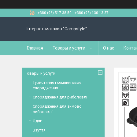
+380 (96) 517-38-50
+380 (93) 130-13-37
Інтернет-магазин "Campstyle"
Главная
Товары и услуги
О нас
Конта
Товары и услуги
Туристичне і кемпинговое
спорядження
Спорядження для риболовлі
Спорядження для зимової
риболовлі
Одяг
Взуття