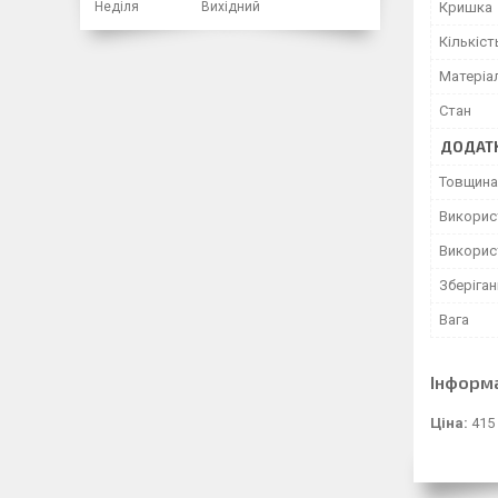
Неділя
Вихідний
Кришка
Кількіст
Матеріа
Стан
ДОДАТК
Товщина
Викорис
Використ
Зберіга
Вага
Інформ
Ціна:
415