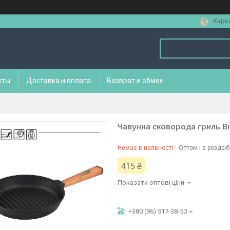
Харкі
кты
Доставка и оплата
Возврат и обмен
Чавунна сковорода гриль Br
Немає в наявності
Оптом і в роздріб
415 ₴
Показати оптові ціни
+380 (96) 517-38-50