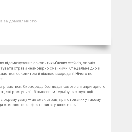
ів
за домовленістю
для підсмажування соковитих м'ясних стейків, овочів
отувати страви неймовірно смачними! Спеціальне дно з
ається соковитою й ніжною всередині. Нічого не
ся.
е нагрівається. Сковорода без додаткового антипригарного
і, які ростуть зі збільшенням терміну експлуатації.
а окрему увагу — це смак страв, приготованих у такому
оди створюється ефект приготування в печі.