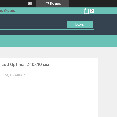
Кошик
в, Україна
Пошук...
izoll Optima, 240х40 мм
Код:
O2440G-P