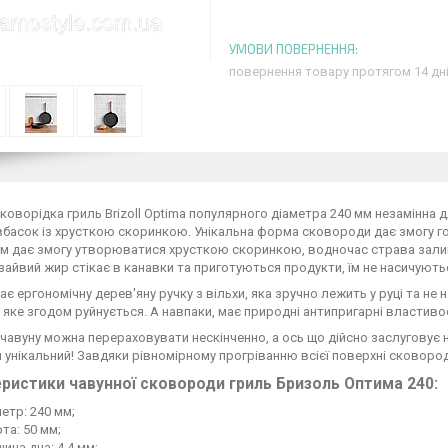
повернення товару протягом 14 дн
коворідка гриль Brizoll Optima популярного діаметра 240 мм незамінна 
вбасок із хрусткою скоринкою. Унікальна форма сковороди дає змогу г
м дає змогу утворюватися хрусткою скоринкою, водночас страва залиш
 зайвий жир стікає в канавки та приготуються продукти, їм не насичують
є ергономічну дерев'яну ручку з вільхи, яка зручно лежить у руці та н
 яке згодом руйнується. А навпаки, має природні антипригарні властивост
чавуну можна перераховувати нескінченно, а ось що дійсно заслуговує н
ін унікальний! Завдяки рівномірному прогріванню всієї поверхні сковор
ристики чавунної сковороди гриль Бризоль Оптима 240:
етр: 240 мм;
та: 50 мм;
ина дна: 4,4 мм;