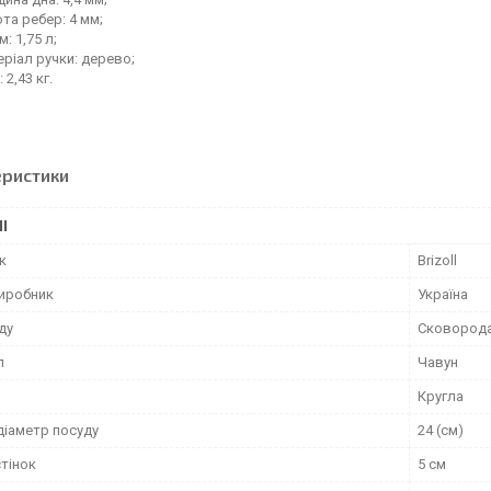
та ребер: 4 мм;
м: 1,75 л;
ріал ручки: дерево;
 2,43 кг.
еристики
І
к
Brizoll
виробник
Україна
ду
Сковорода
л
Чавун
Кругла
діаметр посуду
24 (см)
тінок
5 см