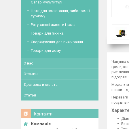
Ganzo мультитулі
Ножі для полювання, риболовлі і
туризму
Рятувальні жилети і кола
Товари для пікніка
Спорядження для виживання
Товари для дому
Чавунна с
О нас
гриль, ко
рифлення
Отзывы
підгоряє,
Доставка и оплата
Модель ма
покриття,
Статьи
Переваги 
посуді, в
Характе
Контакти
Діам
Висо
Товщ