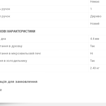
Немає
ь ручок
1
л ручок
Дерево
Новий
ОВІ ХАРАКТЕРИСТИКИ
 дна
4.4 мм
тання в духовці
Так
ання в мікрохвильовій печі
Ні
ння в холодильнику
Так
2.43 кг
ація для замовлення
 ₴