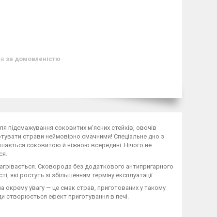
ів
за домовленістю
для підсмажування соковитих м'ясних стейків, овочів
отувати страви неймовірно смачними! Спеціальне дно з
ається соковитою й ніжною всередині. Нічого не
ся.
е нагрівається. Сковорода без додаткового антипригарного
і, які ростуть зі збільшенням терміну експлуатації.
а окрему увагу — це смак страв, приготованих у такому
оди створюється ефект приготування в печі.