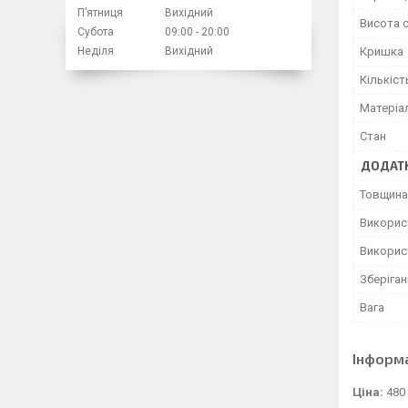
Пʼятниця
Вихідний
Висота с
Субота
09:00
20:00
Неділя
Вихідний
Кришка
Кількіст
Матеріа
Стан
ДОДАТК
Товщина
Викорис
Використ
Зберіга
Вага
Інформ
Ціна:
480