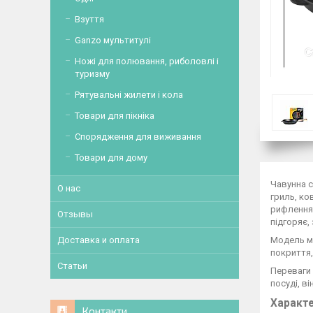
Взуття
Ganzo мультитулі
Ножі для полювання, риболовлі і
туризму
Рятувальні жилети і кола
Товари для пікніка
Спорядження для виживання
Товари для дому
Чавунна с
О нас
гриль, ко
рифлення
Отзывы
підгоряє,
Доставка и оплата
Модель ма
покриття,
Статьи
Переваги 
посуді, в
Характе
Контакти