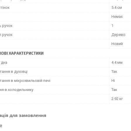
тінок
5.4 см
Немає
ь ручок
1
л ручок
Дерево
Новий
ОВІ ХАРАКТЕРИСТИКИ
 дна
4.4 мм
тання в духовці
Так
ання в мікрохвильовій печі
Ні
ння в холодильнику
Так
2.92 кг
ація для замовлення
 ₴