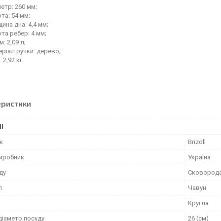
етр: 260 мм;
та: 54 мм;
ина дна: 4,4 мм;
та ребер: 4 мм;
м: 2,09 л;
ріал ручки: дерево;
 2,92 кг.
еристики
І
к
Brizoll
виробник
Україна
ду
Сковорода
л
Чавун
Кругла
діаметр посуду
26 (см)