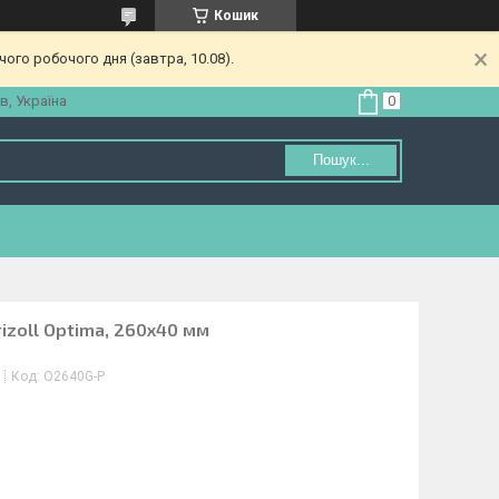
Кошик
ого робочого дня (завтра, 10.08).
в, Україна
Пошук...
izoll Optima, 260х40 мм
Код:
O2640G-P