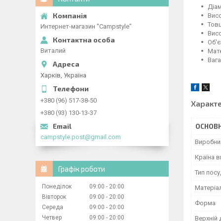
Діам
Висо
Товщ
Интернет-магазин "Campstyle"
Висо
Об'є
Виталий
Мате
Вага:
Харків, Україна
+380 (96) 517-38-50
Характ
+380 (93) 130-13-37
ОСНОВН
campstyle.post@gmail.com
Виробни
Країна 
Графік роботи
Тип посу
Понеділок
09:00
20:00
Матеріа
Вівторок
09:00
20:00
Форма
Середа
09:00
20:00
Четвер
09:00
20:00
Верхній 