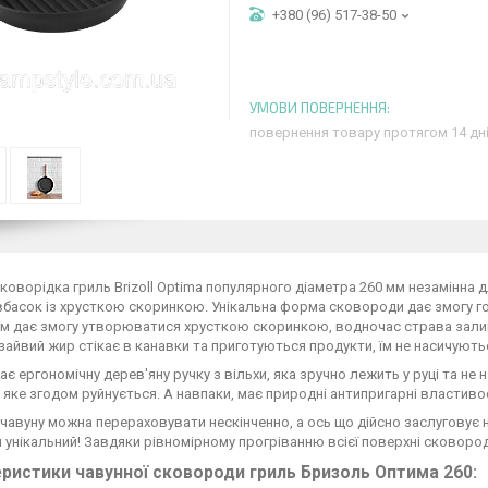
+380 (96) 517-38-50
повернення товару протягом 14 дн
коворідка гриль Brizoll Optima популярного діаметра 260 мм незамінна 
вбасок із хрусткою скоринкою. Унікальна форма сковороди дає змогу г
м дає змогу утворюватися хрусткою скоринкою, водночас страва залиш
 зайвий жир стікає в канавки та приготуються продукти, їм не насичують
є ергономічну дерев'яну ручку з вільхи, яка зручно лежить у руці та н
 яке згодом руйнується. А навпаки, має природні антипригарні властивост
чавуну можна перераховувати нескінченно, а ось що дійсно заслуговує н
ін унікальний! Завдяки рівномірному прогріванню всієї поверхні сковор
ристики чавунної сковороди гриль Бризоль Оптима 260: