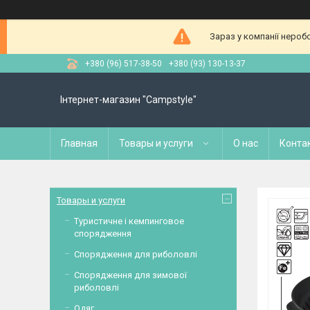
Зараз у компанії нероб
+380 (96) 517-38-50
+380 (93) 130-13-37
Інтернет-магазин "Campstyle"
Главная
Товары и услуги
О нас
Конта
Товары и услуги
Туристичне і кемпинговое
спорядження
Спорядження для риболовлі
Спорядження для зимової
риболовлі
Одяг