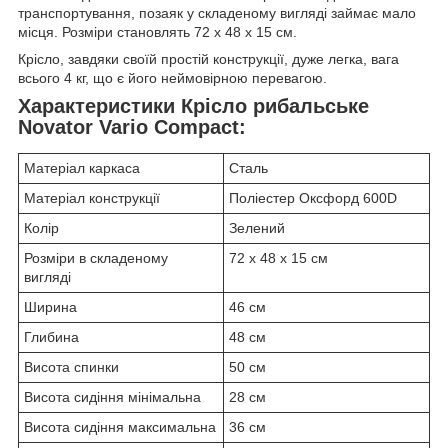
транспортування, позаяк у складеному вигляді займає мало
місця. Розміри становлять 72 х 48 х 15 см.
Крісло, завдяки своїй простій конструкції, дуже легка, вага
всього 4 кг, що є його неймовірною перевагою.
Характеристики Крісло рибальське
Novator Vario Compact:
Матеріал каркаса
Сталь
Матеріал конструкції
Поліестер Оксфорд 600D
Колір
Зелений
Розміри в складеному
72 х 48 х 15 см
вигляді
Ширина
46 см
Глибина
48 см
Висота спинки
50 см
Висота сидіння мінімальна
28 см
Висота сидіння максимальна
36 см