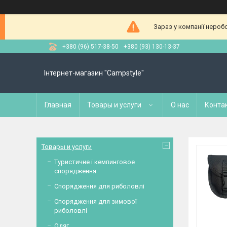
Зараз у компанії нероб
+380 (96) 517-38-50
+380 (93) 130-13-37
Інтернет-магазин "Campstyle"
Главная
Товары и услуги
О нас
Конта
Товары и услуги
Туристичне і кемпинговое
спорядження
Спорядження для риболовлі
Спорядження для зимової
риболовлі
Одяг