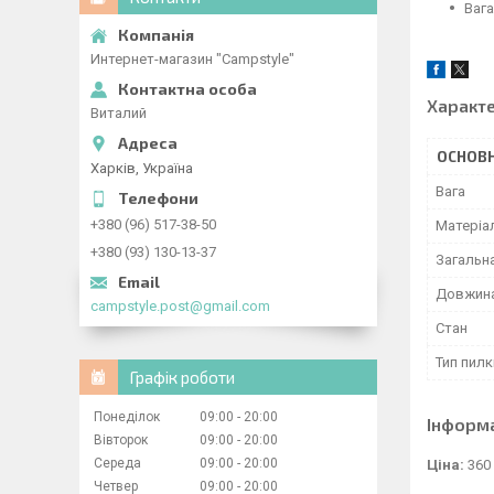
Вага
Интернет-магазин "Campstyle"
Характ
Виталий
ОСНОВН
Харків, Україна
Вага
+380 (96) 517-38-50
Матеріа
+380 (93) 130-13-37
Загальн
Довжина
campstyle.post@gmail.com
Стан
Тип пилк
Графік роботи
Понеділок
09:00
20:00
Інформ
Вівторок
09:00
20:00
Середа
09:00
20:00
Ціна:
360
Четвер
09:00
20:00