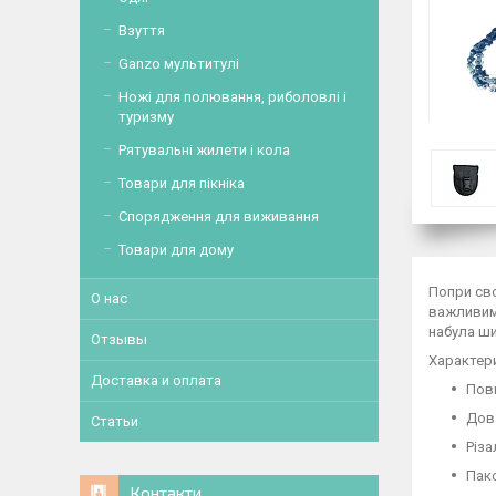
Взуття
Ganzo мультитулі
Ножі для полювання, риболовлі і
туризму
Рятувальні жилети і кола
Товари для пікніка
Спорядження для виживання
Товари для дому
Попри сво
О нас
важливим 
набула ши
Отзывы
Характер
Доставка и оплата
Повн
Довж
Статьи
Різа
Пако
Контакти