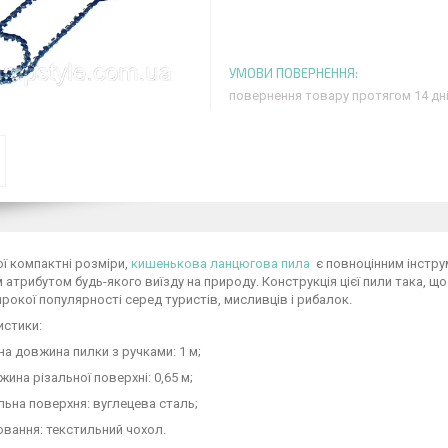
повернення товару протягом 14 дн
ї компактні розміри,
кишенькова ланцюгова пила
є повноцінним інструм
атрибутом будь-якого виїзду на природу. Конструкція цієї пили така, що 
рокої популярності серед туристів, мисливців і рибалок.
истики:
а довжина пилки з ручками: 1 м;
ина різальної поверхні: 0,65 м;
льна поверхня: вуглецева сталь;
вання: текстильний чохол.