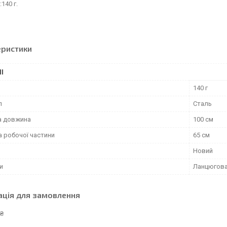
:140 г.
еристики
І
140 г
л
Сталь
а довжина
100 см
 робочої частини
65 см
Новий
и
Ланцюгов
ація для замовлення
 ₴