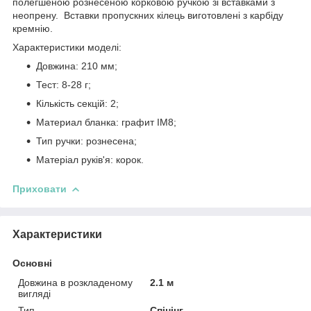
полегшеною рознесеною корковою ручкою зі вставками з
неопрену. Вставки пропускних кілець виготовлені з карбіду
кремнію.
Характеристики моделі:
Довжина: 210 мм;
Тест: 8-28 г;
Кількість секцій: 2;
Материал бланка: графит IM8;
Тип ручки: рознесена;
Матеріал руків'я: корок.
Приховати
Характеристики
Основні
Довжина в розкладеному
2.1 м
вигляді
Тип
Спінінг