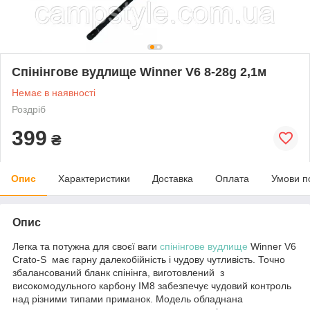
Спінінгове вудлище Winner V6 8-28g 2,1м
Немає в наявності
Роздріб
399
₴
Опис
Характеристики
Доставка
Оплата
Умови п
Опис
Легка та потужна для своєї ваги
спінінгове вудлище
Winner V6
Crato-S має гарну далекобійність і чудову чутливість. Точно
збалансований бланк спінінга, виготовлений з
високомодульного карбону IM8 забезпечує чудовий контроль
над різними типами приманок. Модель обладнана