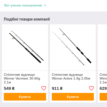
Всі умови повернення
Подібні товари компанії
Спінінгове вудлище
Спінінгове вудлище
Спін
Winner Vermeer 30-60g
Winner Active 1-8g 2,05м
Winn
2,1м
2,1м
549
911
629
₴
₴
Купити
Купити