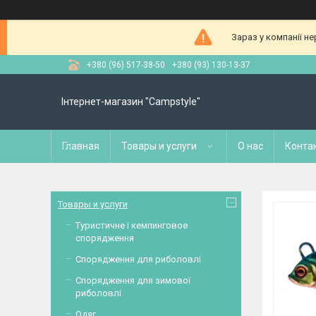
Зараз у компанії н
+380 (96) 517-38-50
+380 (93) 130-13-37
Інтернет-магазин "Campstyle"
Главная
Товары и услуги
О нас
Конта
Товары и услуги
Туристичне і кемпинговое
спорядження
Спорядження для риболовлі
Спорядження для зимової
риболовлі
Одяг