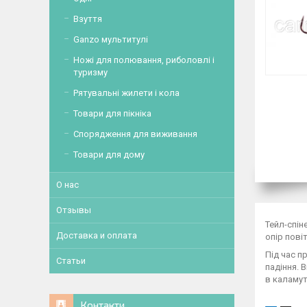
Взуття
Ganzo мультитулі
Ножі для полювання, риболовлі і
туризму
Рятувальні жилети і кола
Товари для пікніка
Спорядження для виживання
Товари для дому
О нас
Отзывы
Тейл-спін
Доставка и оплата
опір пові
Під час п
Статьи
падіння. 
в каламут
Контакти