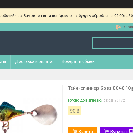
еробочий час. Замовлення та повідомлення будуть оброблені з 09:00 найб
Харкі
кты
Доставка и оплата
Возврат и обмен
Тейл-спиннер Goss 8046 10g
Готово до відправки
Код:
95172
90 ₴
Купити
Купити з