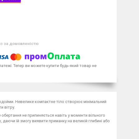
ів
за домовленістю
латежі. Тепер ви можете купити будь-який товар не
водойми. Невелике компактне тіло створює мінімальний
и вітру.
 обертання не припиняється навіть у моменти вільного
 даючи їй змогу виявити приманку на великій глибині або