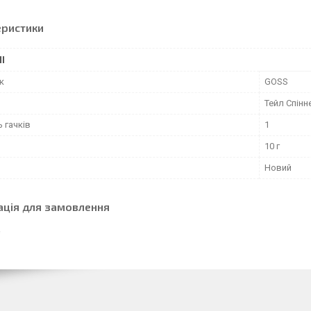
еристики
І
к
GOSS
Тейл Спінн
ь гачків
1
10 г
Новий
ація для замовлення