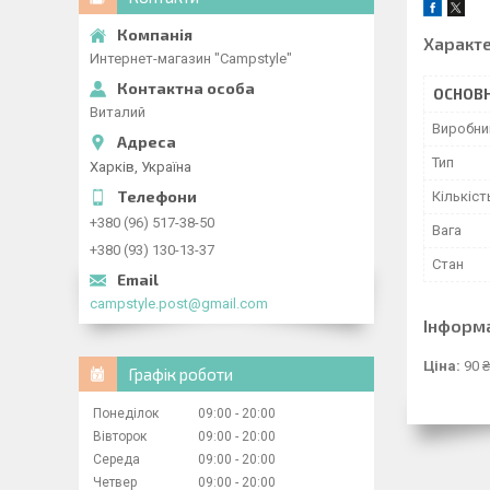
Характ
Интернет-магазин "Campstyle"
ОСНОВН
Виталий
Виробни
Тип
Харків, Україна
Кількіст
+380 (96) 517-38-50
Вага
+380 (93) 130-13-37
Стан
campstyle.post@gmail.com
Інформ
Ціна:
90 ₴
Графік роботи
Понеділок
09:00
20:00
Вівторок
09:00
20:00
Середа
09:00
20:00
Четвер
09:00
20:00