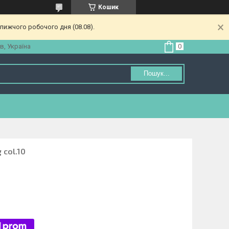
Кошик
лижчого робочого дня (08.08).
в, Україна
Пошук...
 col.10