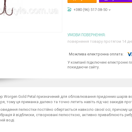
+380 (96) 517-38-50
повернення товару протягом 14 дн
У компанії підключені електронні п
покидаючи сайту.
ер Worgen Gold Petal призначений для обловлювання придонних шарів 
тря, тому ця приманка далеко та точно летить навіть під час закидів прот
роведення пелюстки постійно обертається навколо своєї осі, причому це
Вібрація й відблиски, створювані пелюсткою, активно приваблюють рибу,
ній воді.