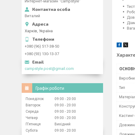
Интернет-магазин "Campstyle"
Тест
Робо
Виталий
Довж
Діам
Вага
Харків, Україна
+380 (96) 517-38-50
+380 (93) 130-13-37
Характ
campstyle.post@gmail.com
ОСНОВН
Виробни
Графік роботи
Тип
Матеріа
Понеділок
09:00
20:00
Вівторок
09:00
20:00
Констру
Середа
09:00
20:00
Кастинг-
Четвер
09:00
20:00
Пʼятниця
Вихідний
Довжина
Субота
09:00
20:00
Довжина