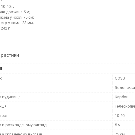
 10-40 г;
ча довжина 5 м;
ина у чохлі 75 см;
етр у комлі 23 мм;
 242 г
еристики
І
к
GOSS
Болонська
л вудилища
Карбон
кція
Телескопі
тест
10-40
 в розкладеному вигляді
5 м
 у складеному вигляді
75 см