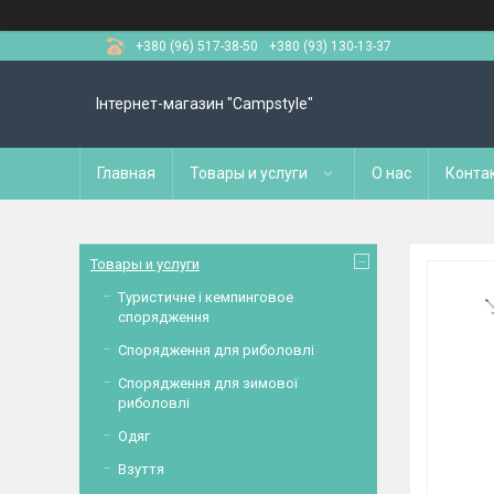
+380 (96) 517-38-50
+380 (93) 130-13-37
Інтернет-магазин "Campstyle"
Главная
Товары и услуги
О нас
Конта
Товары и услуги
Туристичне і кемпинговое
спорядження
Спорядження для риболовлі
Спорядження для зимової
риболовлі
Одяг
Взуття