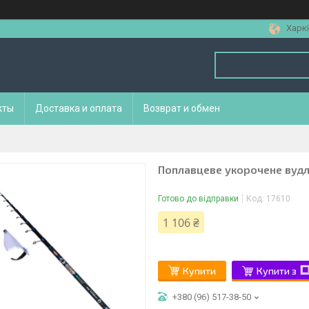
Харкі
кты
Доставка и оплата
Возврат и обмен
Поплавцеве укорочене вудл
Готово до відправки
Код:
17610
1 106 ₴
Купити
Купити з
+380 (96) 517-38-50