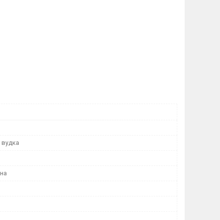
 вудка
чна