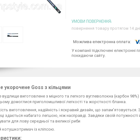
повернення товару протягом 14 дн
У компанії підключені електронні п
покидаючи сайту.
 укорочене Goss з кільцями
 вудлище виготовлене з міцного та легкого вуглеволокна (карбон 98%)
ьому домоглися приголомшливої легкості та жорсткості бланка.
ість виготовлення, надійність і яскравий дизайн, що запам'ятовується
уці здається набагато легшою, ніж насправді. Завдяки своїй потужност
вати для лову середньої та великої риби
 котушкотримач із кліпсою.
ристики: