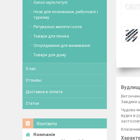
Ganzo мультитулі
Ножі для полювання, риболовлі і
туризму
Рятувальні жилети і кола
Товари для пікніка
Спорядження для виживання
Товари для дому
О нас
Отзывы
Вудлище
Доставка и оплата
Витончене
Завдяки ц
Статьи
Чудова як
вудка в р
застосову
Контакти
Класичний
Характе