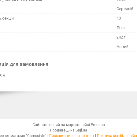
Середній
ь секцій
10
Літо
242 г
Новий
ація для замовлення
6 ₴
Сайт створений на маркетплейсі
Prom.ua
Продавець на Bigl.ua
Интернет-магазин "Campstyle" |
Поскаржитися на контент
|
Політика конфіденційн