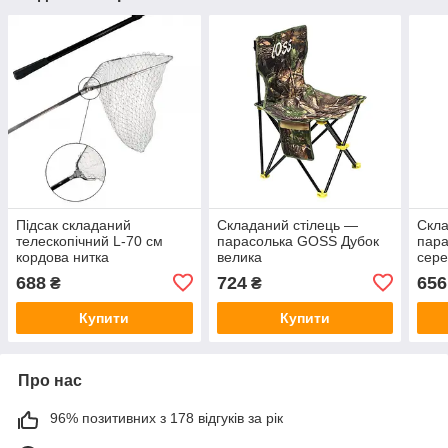
Підсак складаний
Складаний стілець —
Скла
телескопічний L-70 см
парасолька GOSS Дубок
пар
кордова нитка
велика
сер
688
724
656
₴
₴
Купити
Купити
Про нас
96% позитивних з 178 відгуків за рік