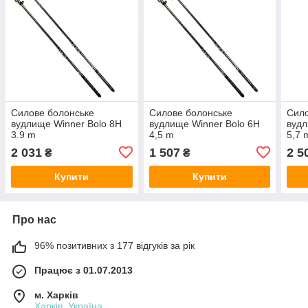
Силове болонське
Силове болонське
Сило
вудлище Winner Bolo 8H
вудлище Winner Bolo 6H
вудл
3.9 m
4,5 m
5,7 
2 031
1 507
2 5
₴
₴
Купити
Купити
Про нас
96% позитивних з 177 відгуків за рік
Працює з 01.07.2013
м. Харків
Харків, Україна