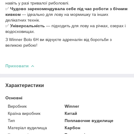
навіть у разі тривалої риболовлі.
✅
Чудово зарекомендувала себе під час роботи з бічним
кивком
— ідеально для лову на мормишку та інших
делікатних технік.
✅
Універсальність
— підходить для лову на річках, озерах і
водосховищах.
З Winner Bolo 6H ви відчуєте адреналін від боротьби з
великою рибою!
Приховати
Характеристики
Основні
Виробник
Winner
Країна виробник
Китай
Тип
Поплавочне вудилище
Матеріал вудилища
Карбон