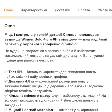
Опис
Характеристики
Доставка
Оплата
Умови п
Опис
Міць і контроль у кожній деталі! Силове поплавцеве
вудлище Winner Bolo 4,8 м 6H з кільцями — ваш надійний
партнер у боротьбі з трофейною рибою!
Це вудлище впорається з великою рибою й забезпечить
максимальний контроль на дальніх дистанціях. Воно чудово
підійде для різних технік лову.
✅
Тест 6H
— ідеальна жорсткість для виведення навіть
найсильніших і найупертіших трофеїв.
✅
Довжина 4,8 м
— компактний розмір для лову у
важкодоступних місцях, під деревами або з човна, водночас
зберігає точність і потужність.
✅
Кільця з якісного матеріалу
— забезпечують плавний хід
волосіні, захищають від стирання й збільшують дальність
закидання.
✅
Міцний і легкий матеріал
— комфорт у використанні