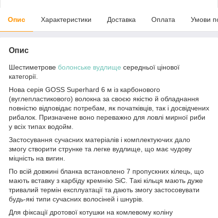
Опис
Характеристики
Доставка
Оплата
Умови п
Опис
Шестиметрове
болонське вудлище
середньої цінової
категорії.
Нова серія GOSS Superhard 6 м із карбонового
(вуглепластикового) волокна за своєю якістю й обладнання
повністю відповідає потребам, як початківців, так і досвідчених
рибалок. Призначене воно переважно для ловлі мирної риби
у всіх типах водойм.
Застосування сучасних матеріалів і комплектуючих дало
змогу створити струнке та легке вудлище, що має чудову
міцність на вигин.
По всій довжині бланка встановлено 7 пропускних кілець, що
мають вставку з карбіду кремнію SiC. Такі кільця мають дуже
тривалий термін експлуатації та дають змогу застосовувати
будь-які типи сучасних волосіней і шнурів.
Для фіксації дротової котушки на комлевому коліну