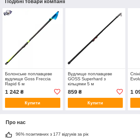
Подібні товари компанії
Болонське поплавцеве
Вудлище поплавцеве
Спін
вудлище Goss Freccia
GOSS Superhard з
Evol
Rapid 6 м
кільцями 5 м
1 242
859
1 0
₴
₴
Купити
Купити
Про нас
96% позитивних з 177 відгуків за рік