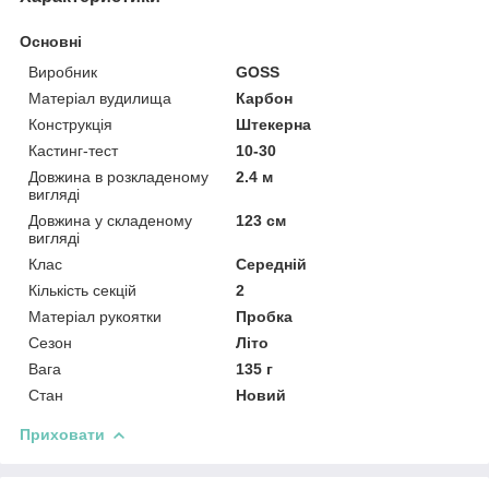
Основні
Виробник
GOSS
Матеріал вудилища
Карбон
Конструкція
Штекерна
Кастинг-тест
10-30
Довжина в розкладеному
2.4 м
вигляді
Довжина у складеному
123 см
вигляді
Клас
Середній
Кількість секцій
2
Матеріал рукоятки
Пробка
Сезон
Літо
Вага
135 г
Стан
Новий
Приховати