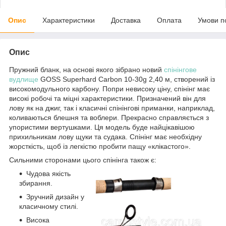
Опис
Характеристики
Доставка
Оплата
Умови п
Опис
Пружний бланк, на основі якого зібрано новий
спінінгове
вудлище
GOSS Superhard Carbon 10-30g 2,40 м, створений із
високомодульного карбону. Попри невисоку ціну, спінінг має
високі робочі та міцні характеристики. Призначений він для
лову як на джиг, так і класичні спінінгові приманки, наприклад,
коливаються блешня та воблери. Прекрасно справляється з
упористими вертушками. Ця модель буде найцікавішою
прихильникам лову щуки та судака. Спінінг має необхідну
жорсткість, щоб із легкістю пробити пащу «клікастого».
Сильними сторонами цього спінінга також є:
Чудова якість
збирання.
Зручний дизайн у
класичному стилі.
Висока