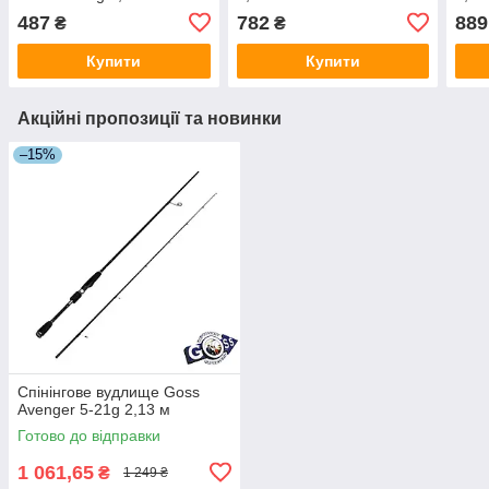
487
782
889
₴
₴
Купити
Купити
Акційні пропозиції та новинки
–15%
Спінінгове вудлище Goss
Avenger 5-21g 2,13 м
Готово до відправки
1 061,65
₴
1 249 ₴