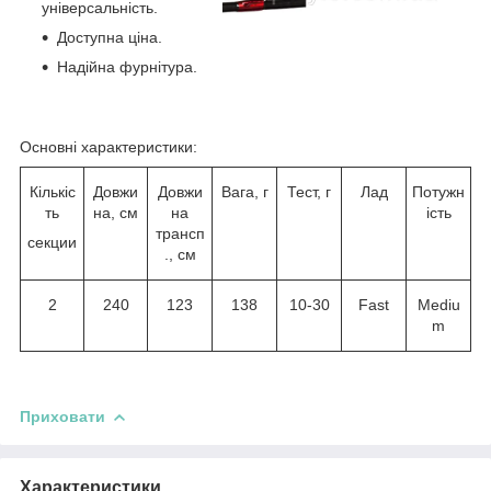
універсальність.
Доступна ціна.
Надійна фурнітура.
Основні характеристики:
Кількіс
Довжи
Довжи
Вага, г
Тест, г
Лад
Потужн
ть
на, см
на
ість
трансп
секции
., см
2
240
123
138
10-30
Fast
Mediu
m
Приховати
Характеристики