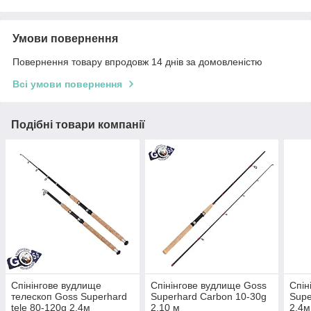
Умови повернення
Повернення товару впродовж 14 днів за домовленістю
Всі умови повернення
Подібні товари компанії
Спінінгове вудлище
Спінінгове вудлище Goss
Спін
телескоп Goss Superhard
Superhard Carbon 10-30g
Supe
tele 80-120g 2,4м
2,10 м
2,4м