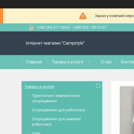
Зараз у компанії нер
+380 (96) 517-38-50
+380 (93) 130-13-37
Інтернет-магазин "Campstyle"
Главная
Товары и услуги
О нас
Конта
Товары и услуги
Туристичне і кемпинговое
спорядження
Спорядження для риболовлі
Спорядження для зимової
риболовлі
Одяг