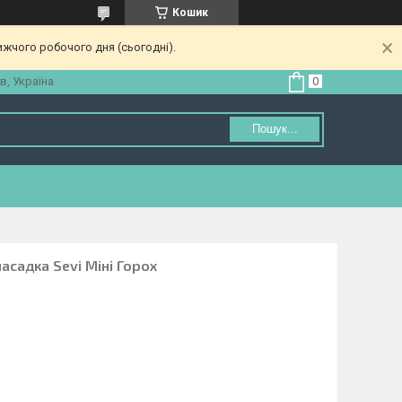
Кошик
ижчого робочого дня (сьогодні).
в, Україна
Пошук...
садка Sevi Міні Горох