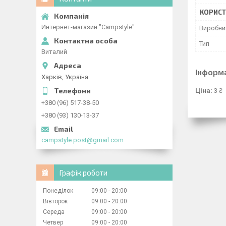
КОРИСТ
Интернет-магазин "Campstyle"
Виробни
Тип
Виталий
Інформ
Харків, Україна
Ціна:
3 ₴
+380 (96) 517-38-50
+380 (93) 130-13-37
campstyle.post@gmail.com
Графік роботи
Понеділок
09:00
20:00
Вівторок
09:00
20:00
Середа
09:00
20:00
Четвер
09:00
20:00