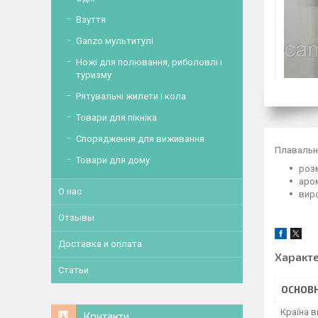
Взуття
Ganzo мультитулі
Ножі для полювання, риболовлі і
туризму
Рятувальні жилети і кола
Товари для пікніка
Спорядження для виживання
Плавальна
Товари для дому
розм
аро
О нас
виро
Отзывы
Доставка и оплата
Характ
Статьи
ОСНОВН
Країна 
Контакти