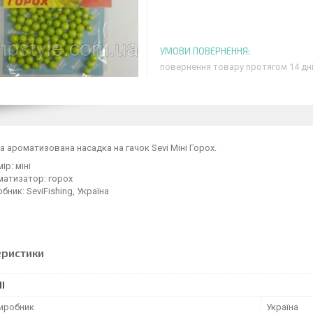
повернення товару протягом 14 дн
 ароматизована насадка на гачок Sevi Міні Горох.
ір: міні
матизатор: горох
бник: SeviFishing, Україна
еристики
І
виробник
Україна