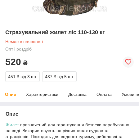
Страхувальний жилет ліс 110-130 кг
Немає в наявності
Опт і роздріб
520
₴
451 ₴
від 3 шт.
437 ₴
від 5 шт.
Опис
Характеристики
Доставка
Оплата
Умови п
Опис
Жилет
призначений для гарантування безпеки перебування
на воді. Використовують на різних типах суднов та
атракціонів. Підходить для водного туризму, риболовлі та