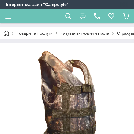
Інтернет-магазин "Campstyle"
Товари та послуги
Рятувальні жилети і кола
Страхува