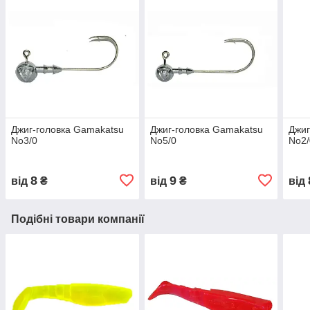
Джиг-головка Gamakatsu
Джиг-головка Gamakatsu
Джиг
No3/0
No5/0
No2/
8
9
від
₴
від
₴
від
Подібні товари компанії